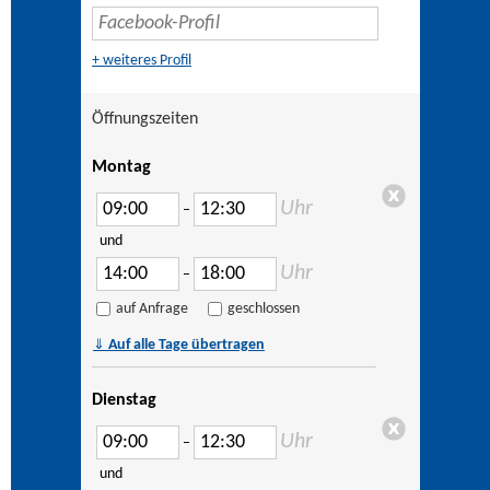
+ weiteres Profil
Öffnungszeiten
Montag
Uhr
–
und
Uhr
–
auf Anfrage
geschlossen
⇓
Auf alle Tage übertragen
Dienstag
Uhr
–
und