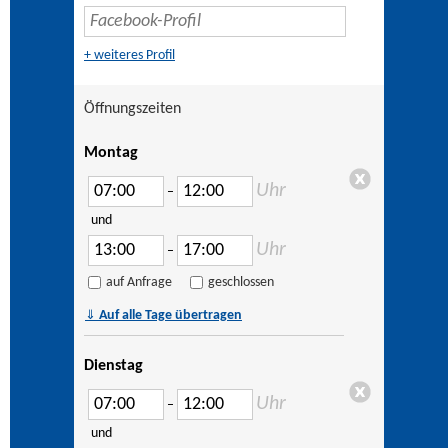
+ weiteres Profil
Öffnungszeiten
Montag
Uhr
–
und
Uhr
–
auf Anfrage
geschlossen
⇓
Auf alle Tage übertragen
Dienstag
Uhr
–
und